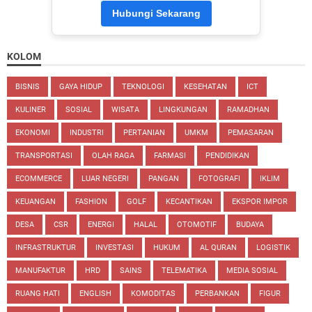
Hubungi Sekarang
KOLOM
BISNIS
GAYA HIDUP
TEKNOLOGI
KESEHATAN
ICT
KULINER
SOSIAL
WISATA
LINGKUNGAN
RAMADHAN
EKONOMI
INDUSTRI
PERTANIAN
UMKM
PEMASARAN
TRANSPORTASI
OLAH RAGA
FARMASI
PENDIDIKAN
ECOMMERCE
LUAR NEGERI
PANGAN
FOTOGRAFI
IKLIM
KEUANGAN
FASHION
GOLF
KECANTIKAN
EKSPOR IMPOR
DESA
CSR
ENERGI
HALAL
OTOMOTIF
BUDAYA
INFRASTRUKTUR
INVESTASI
HUKUM
AL QURAN
LOGISTIK
MANUFAKTUR
HRD
SAINS
TELEMATIKA
MEDIA SOSIAL
RUANG HATI
ENGLISH
KOMODITAS
PERBANKAN
FIGUR