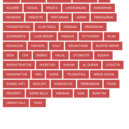
KULINER
SOSIAL
WISATA
LINGKUNGAN
RAMADHAN
EKONOMI
INDUSTRI
PERTANIAN
UMKM
PEMASARAN
TRANSPORTASI
OLAH RAGA
FARMASI
PENDIDIKAN
ECOMMERCE
LUAR NEGERI
PANGAN
FOTOGRAFI
IKLIM
KEUANGAN
FASHION
GOLF
KECANTIKAN
EKSPOR IMPOR
DESA
CSR
ENERGI
HALAL
OTOMOTIF
BUDAYA
INFRASTRUKTUR
INVESTASI
HUKUM
AL QURAN
LOGISTIK
MANUFAKTUR
HRD
SAINS
TELEMATIKA
MEDIA SOSIAL
RUANG HATI
ENGLISH
KOMODITAS
PERBANKAN
FIGUR
PROPERTI
SEPAK BOLA
HIBURAN
SDM
MARITIM
UMRAH HAJI
TENIS