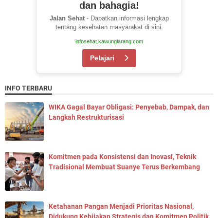
dan bahagia!
Jalan Sehat
- Dapatkan informasi lengkap
tentang kesehatan masyarakat di sini.
infosehat.kawunglarang.com
Pelajari
INFO TERBARU
WIKA Gagal Bayar Obligasi: Penyebab, Dampak, dan
Langkah Restrukturisasi
Komitmen pada Konsistensi dan Inovasi, Teknik
Tradisional Membuat Suanye Terus Berkembang
Ketahanan Pangan Menjadi Prioritas Nasional,
Didukung Kebijakan Strategis dan Komitmen Politik